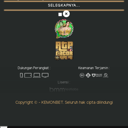
SELEGKAPNYA...
Dukungan Perangkat :
Keamanan Terjamin :
Lisensi :
Copyright © - KEMONBET. Seluruh hak cipta dilindungi