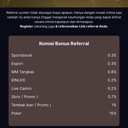
Referral system tidak dipungut biaya apapun. Hanya dengan modal online saja
setelah itu anda hanya tinggal mengecek keuntungan Anda yang dapat dilihat
secara online kapanpun dan dimanapun.
Register
sekarang juga
& referensikan Link referral Anda
.
Komisi Bonus Referral
Sportsbook
0.3%
Esport
0.3%
MM Tangkas
0.8%
IDNLIVE
0.2%
Live Casino
0.2%
Slots ( Promo )
0.7%
Tembak ikan ( Promo )
1%
Poker
15%