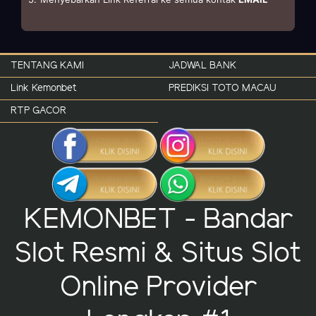
TENTANG KAMI
JADWAL BANK
Link Kemonbet
PREDIKSI TOTO MACAU
RTP GACOR
KEMONBET - Bandar
Slot Resmi & Situs Slot
Online Provider