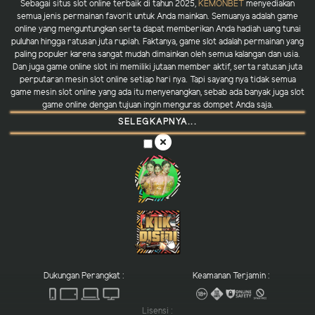
Sebagai situs slot online terbaik di tahun 2025,
KEMONBET
menyediakan
semua jenis permainan favorit untuk Anda mainkan. Semuanya adalah game
online yang menguntungkan serta dapat memberikan Anda hadiah uang tunai
puluhan hingga ratusan juta rupiah. Faktanya, game slot adalah permainan yang
paling populer karena sangat mudah dimainkan oleh semua kalangan dan usia.
Dan juga game online slot ini memiliki jutaan member aktif, serta ratusan juta
perputaran mesin slot online setiap hari nya. Tapi sayang nya tidak semua
game mesin slot online yang ada itu menyenangkan, sebab ada banyak juga slot
game online dengan tujuan ingin menguras dompet Anda saja.
SELEGKAPNYA...
Dukungan Perangkat :
Keamanan Terjamin :
Lisensi :