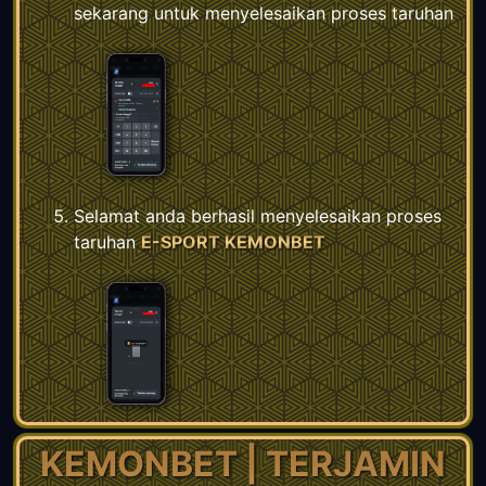
sekarang untuk menyelesaikan proses taruhan
Selamat anda berhasil menyelesaikan proses
taruhan
E-SPORT KEMONBET
KEMONBET | TERJAMIN