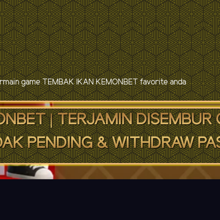
 bermain game TEMBAK IKAN KEMONBET favorite anda
NBET | TERJAMIN DISEMBUR
DAK PENDING & WITHDRAW PA