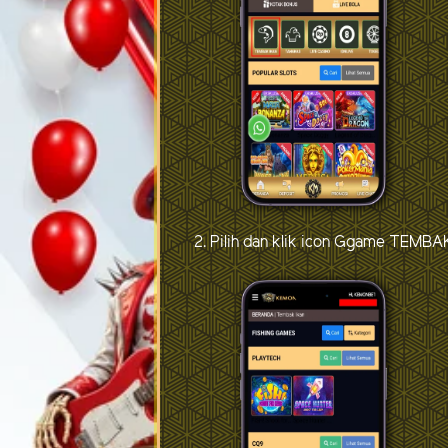
Pilih dan klik icon Ggame TEMBA