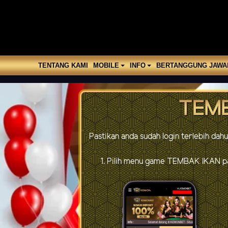
TENTANG KAMI
MOBILE
INFO
BERTANGGUNG JAWA
TEMB
Pastikan anda sudah login terlebih da
Pilih menu game TEMBAK IKAN p