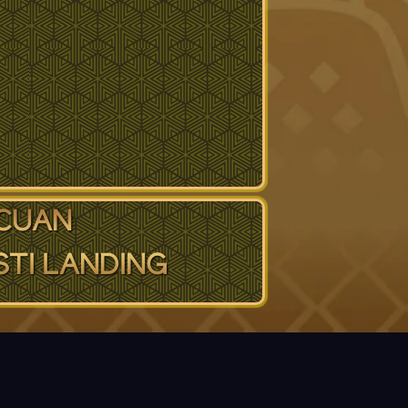
 CUAN
STI LANDING