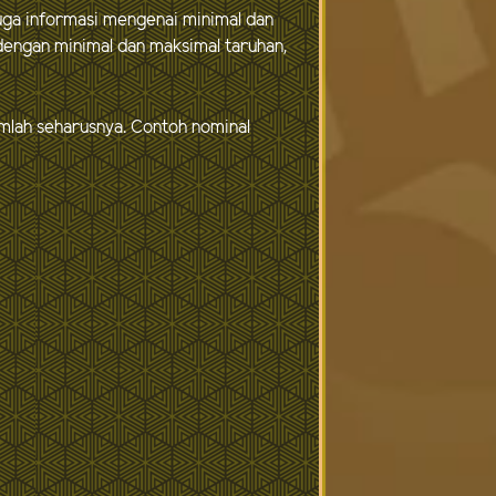
juga informasi mengenai minimal dan
dengan minimal dan maksimal taruhan,
umlah seharusnya. Contoh nominal